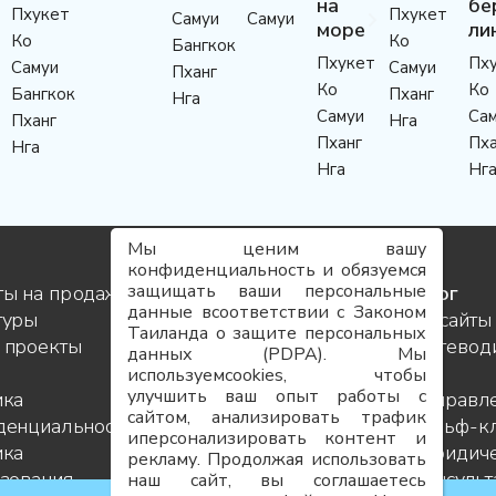
на
бе
Пхукет
Пхукет
Самуи
Самуи
море
ли
Ко
Ко
Бангкок
Пхукет
Пх
Самуи
Самуи
Пханг
Ко
Ко
Бангкок
Пханг
Нга
Самуи
Са
Пханг
Нга
Пханг
Пха
Нга
Нга
Нг
Мы ценим вашу
конфиденциальность и обязуемся
защищать ваши персональные
ты на продажу
Услуги
Блог
данные всоответствии с Законом
туры
Контакты
Инсайты
Таиланда о защите персональных
 проекты
Команда
Путевод
данных (PDPA). Мы
Карьера
по
используемcookies, чтобы
улучшить ваш опыт работы с
ика
FAQ
направл
сайтом, анализировать трафик
денциальности
Карта
Гольф-к
иперсонализировать контент и
ика
сайта
Юридиче
рекламу. Продолжая использовать
зования
консуль
наш сайт, вы соглашаетесь