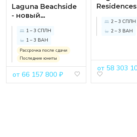
Residences
Laguna Beachside
Topaz —
- новый
2 – 3 СПЛН
зеленый о
кондоминиум от
1 – 3 СПЛН
2 – 3 ВАН
в
отельной группы
1 – 3 ВАН
неповтор
Banyan Tree всего
Laguna Ph
в 300 м от пляжа
Рассрочка после сдачи
Последние юниты
Банг Тао
от 58 303 1
от 66 157 800 ₽