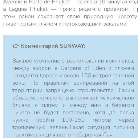
Avenue и Porto de Phuket — всего в 10 минутах езд
а Laguna Phuket — прямо рядом с проектом. П
этом район сохраняет свою природную красоту
живописным пляжем и потрясающими закатами.
👉 Комментарий SUNWAY:
Важное уточнение о расположении комплекса:
между входом в Gardens of Eden и пляжем
находится дорога и около 150 метров зеленой
зоны. По правилам зонирования на этой
территории запрещено строительство. Таким
образом, комплекс расположен максимально
близко к пляжу, и между ним и берегом
ничего не будет построено, хотя до песка
нужно пройти 100-150 метров через
тропическую зелень.Такая ситуация типична
практически для всего побережья Лаян.