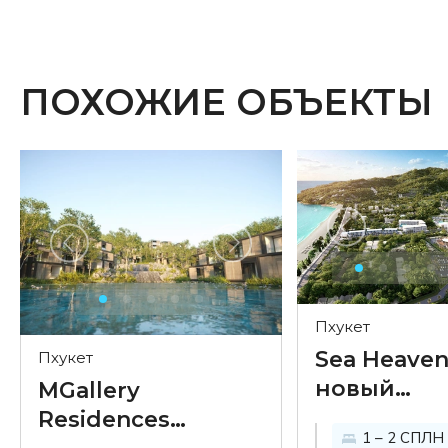
ПОХОЖИЕ ОБЪЕКТЫ
Пхукет
Sea Heaven
Пхукет
новый
MGallery
масштабн
Residences
1 – 2 СПЛН
проект на