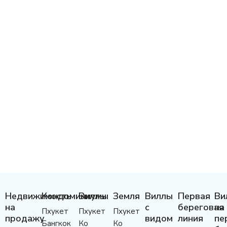
Недвижимость
Кондоминиумы
Виллы
Земля
Виллы
Первая
Ви
на
с
береговая
на
Пхукет
Пхукет
Пхукет
продажу
видом
линия
пе
Бангкок
Ко
Ко