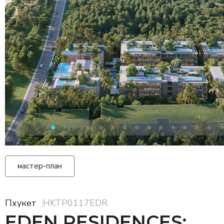
мастер-план
Пхукет
HKTP0117EDR
EDEN RESIDENCES: