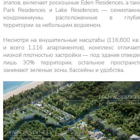
этапов, включает роскошные Eden Residences, а так
Park Residences и Lake Residences — семиэтажн
кондоминиумы, расположенные в глуби
территории за небольшим водоемом.
Несмотря на внушительные масштабы (116,800 кв.
и всего 1,116 апартаментов), комплекс отличает
низкой плотностью застройки — под здания отведе
лишь 30% территории, остальное пространст
занимают зеленые зоны, бассейны и удобства.