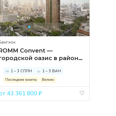
Бангкок
ROMM Convent —
городской оазис в районе
Сатхорн с эксклюзивными
1 – 3 СПЛН
1 – 3 ВАН
велнес-привилегиями
Последние юниты
Велнес
от 43 361 800 ₽