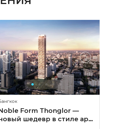
ЕНИЯ
Бангкок
Noble Form Thonglor —
новый шедевр в стиле ар-
деко в центре Тонглора