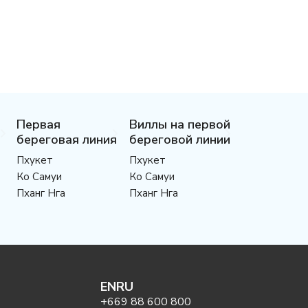
Первая
Виллы на первой
береговая линия
береговой линии
Пхукет
Пхукет
Ко Самуи
Ко Самуи
Пханг Нга
Пханг Нга
EN
RU
+669 88 600 800