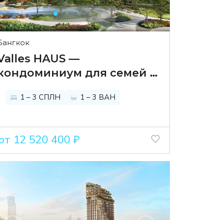
Бангкок
Valles HAUS —
кондоминиум для семей с
детьми и домашними
1 – 3 СПЛН
1 – 3 ВАН
животными в районе T77
от 12 520 400 ₽