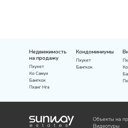
Недвижимость
Кондоминиумы
В
на продажу
Пхукет
Пх
Пхукет
Бангкок
Ко
Ко Самуи
Ба
Бангкок
Пх
Пханг Нга
Объекты на п
Видеотуры