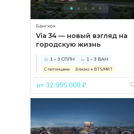
Бангкок
Via 34 — новый взгляд на
городскую жизнь
1 – 3 СПЛН
1 – 3 ВАН
С питомцами
Близко к BTS/MRT
от 32 955 000 ₽