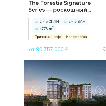
The Forestia Signature
Series — роскошный
кондоминиум в зеленом
2 – 5 СПЛН
2 – 5 ВАН
оазисе Бангкока
2
4773 m
Приватный лифт
Новостройка
от 90 757 000 ₽