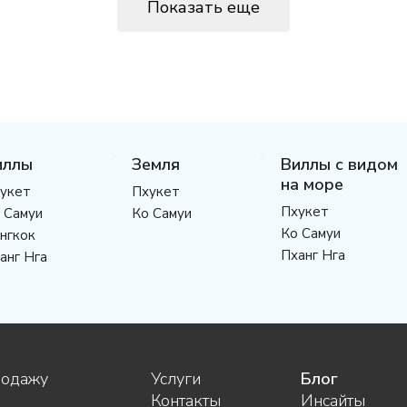
Показать еще
иллы
Земля
Виллы с видом
на море
укет
Пхукет
Пхукет
 Самуи
Ко Самуи
Ко Самуи
нгкок
Пханг Нга
анг Нга
родажу
Услуги
Блог
Контакты
Инсайты