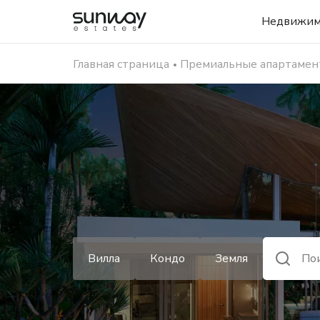
Недвижим
Главная страница
Премиальные апартамент
Вилла
Кондо
Земля