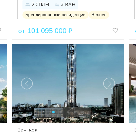
2 СПЛН
3 ВАН
динамичном центре
Бангкока
Брендированные резиденции
Велнес
от 101 095 000 ₽
Бангкок