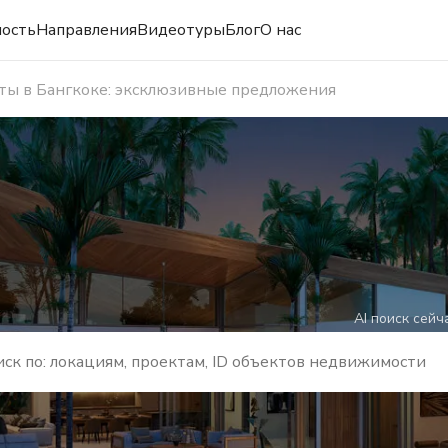
ость
Направления
Видеотуры
Блог
О нас
ы в Бангкоке: эксклюзивные предложения
AI поиск сейч