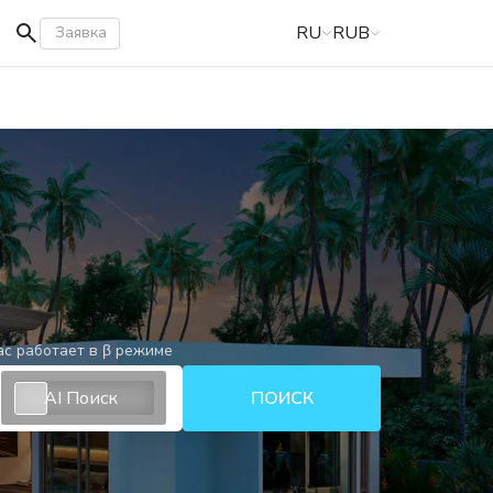
RU
RUB
Заявка
ас работает в β режиме
AI Поиск
ПОИСК