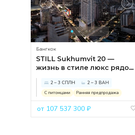
Бангкок
STILL Sukhumvit 20 —
жизнь в стиле люкс рядом
с EmSphere
2 – 3 СПЛН
2 – 3 ВАН
С питомцами
Ранняя предпродажа
от 107 537 300 ₽