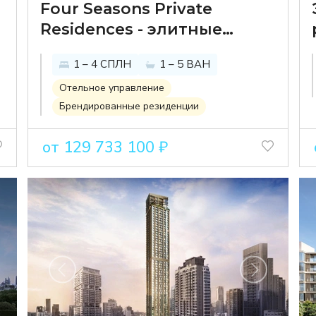
Four Seasons Private
Residences - элитные
резиденции под брендом
1 – 4 СПЛН
1 – 5 ВАН
Four Seasons на берегу
реки Чаопрайя
Отельное управление
Брендированные резиденции
от 129 733 100 ₽