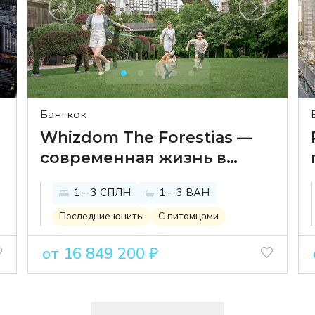
Бангкок
Whizdom The Forestias —
современная жизнь в
гармонии с природой в
1 – 3 СПЛН
1 – 3 ВАН
знаковом комплексе The
Forestias
Последние юниты
С питомцами
от 16 849 200 ₽