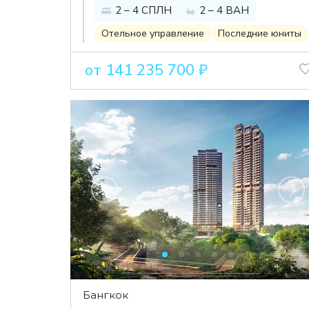
2 – 4 СПЛН
2 – 4 ВАН
культовой
достопримечательности
Отельное управление
Последние юниты
Бангкока класса ультра-
от 141 235 700 ₽
люкс
Бангкок