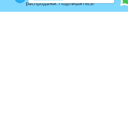
распродажи. Подпишитесь!
ОТ 4 253 000 RUB
НОВЫЕ ПРОЕКТЫ
ОТ 37 592 800 RUB
ОТ 37 342 200 R