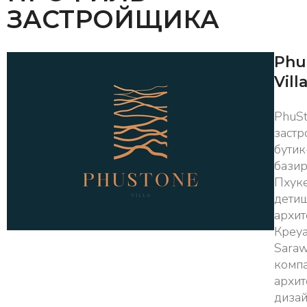
ЗАСТРОЙЩИКА
Phu
Vill
PhuS
заст
бутик
бази
Пхуке
детищ
архит
Креуа
Saraw
компа
архи
дизай