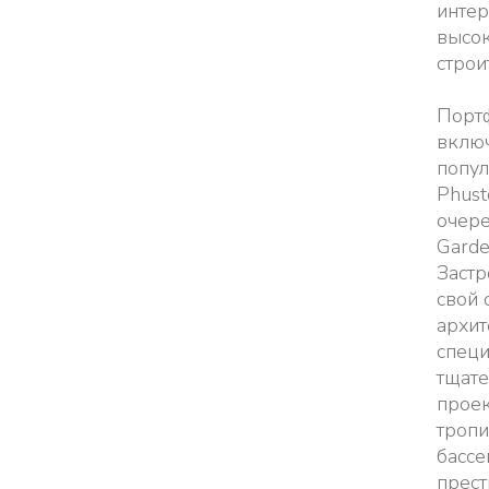
интер
высо
строи
Порт
включ
попу
Phust
очере
Garde
Застр
свой 
архит
специ
тщат
проек
тропи
бассе
прес