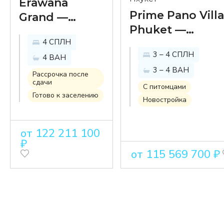
Erawana
Prime Pano Villa
Grand —
Phuket —
новое
4 СПЛН
роскошная
воплощение
3 – 4 СПЛН
жизнь с видом
4 ВАН
классической
3 – 4 ВАН
на
тайской
Рассрочка после
сдачи
величественн
С питомцами
элегантности
Готово к заселению
Новостройка
горные
от одного из
вершины
самых
от 122 211 100
опытных
₽
девелоперов
от 115 569 700 ₽
на Пхукете