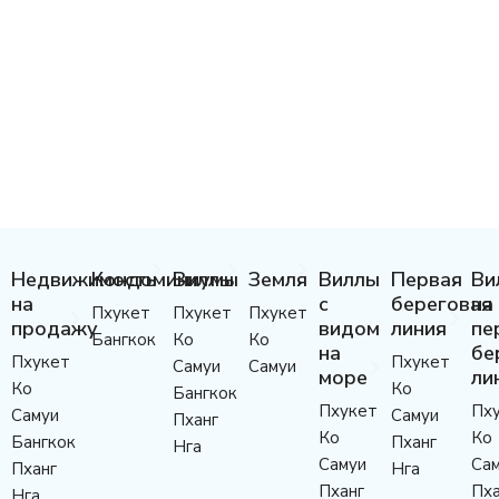
Недвижимость
Кондоминиумы
Виллы
Земля
Виллы
Первая
Ви
на
с
береговая
на
Пхукет
Пхукет
Пхукет
продажу
видом
линия
пе
Бангкок
Ко
Ко
на
бе
Пхукет
Пхукет
Самуи
Самуи
море
ли
Ко
Ко
Бангкок
Пхукет
Пх
Самуи
Самуи
Пханг
Ко
Ко
Бангкок
Пханг
Нга
Самуи
Са
Пханг
Нга
Пханг
Пха
Нга