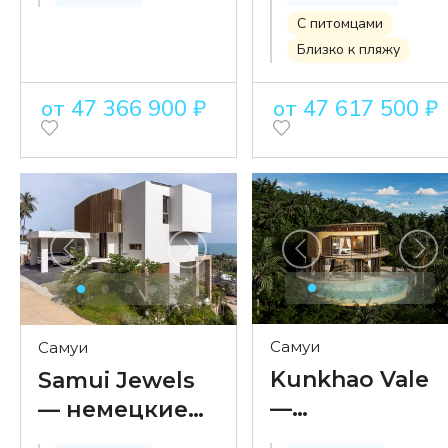
видом на
Маенам
С питомцами
Близко к пляжу
море в
Бопхуте
от 47 366 900 ₽
от 47 617 500 ₽
Самуи
Самуи
Kunkhao Vale
Samui Jewels
—
— немецкие
двуспальные
стандарты