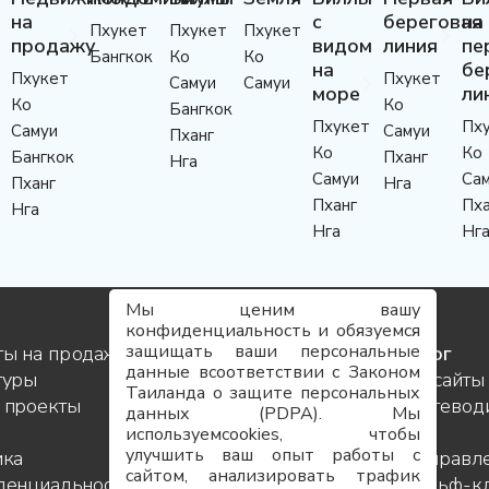
на
с
береговая
на
Пхукет
Пхукет
Пхукет
продажу
видом
линия
пе
Бангкок
Ко
Ко
на
бе
Пхукет
Пхукет
Самуи
Самуи
море
ли
Ко
Ко
Бангкок
Пхукет
Пх
Самуи
Самуи
Пханг
Ко
Ко
Бангкок
Пханг
Нга
Самуи
Са
Пханг
Нга
Пханг
Пха
Нга
Нга
Нг
Мы ценим вашу
конфиденциальность и обязуемся
защищать ваши персональные
ты на продажу
Услуги
Блог
данные всоответствии с Законом
туры
Контакты
Инсайты
Таиланда о защите персональных
 проекты
Команда
Путевод
данных (PDPA). Мы
Карьера
по
используемcookies, чтобы
улучшить ваш опыт работы с
ика
FAQ
направл
сайтом, анализировать трафик
денциальности
Карта
Гольф-к