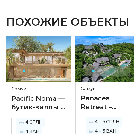
ПОХОЖИЕ ОБЪЕКТЫ
Самуи
Самуи
Panacea
Pacific Noma —
Retreat –
бутик-виллы с
эксклюзивны
бассейнами
4 – 5 СПЛН
4 СПЛН
виллы с
рядом с
4 – 5 ВАН
4 ВАН
бассейном и
пляжем