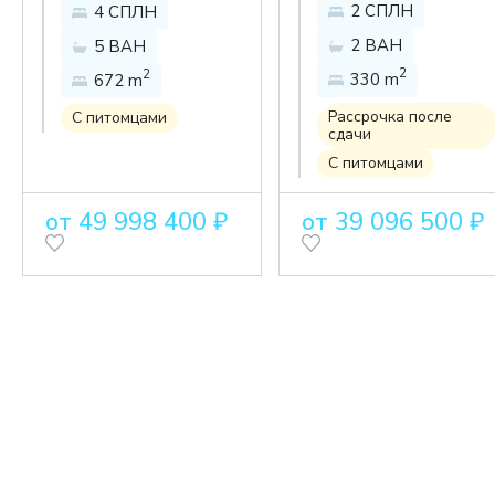
2 СПЛН
4 СПЛН
виллы с
строительства
2 ВАН
5 ВАН
бассейном на
в районе Банг
2
2
330 m
672 m
холме в Банг
Пор
Макхам
Рассрочка после
С питомцами
сдачи
С питомцами
от 49 998 400 ₽
от 39 096 500 ₽