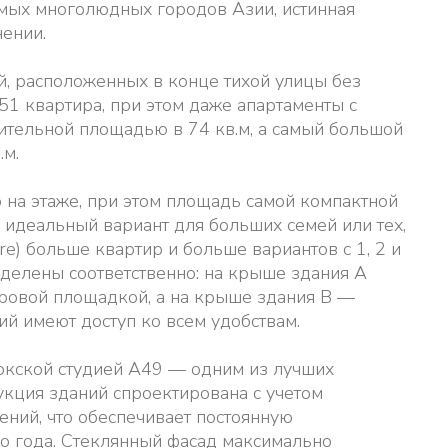
амых многолюдных городов Азии, истинная
нении.
й, расположенных в конце тихой улицы без
51 квартира, при этом даже апартаменты с
ительной площадью в 74 кв.м, а самый большой
.м.
ир на этаже, при этом площадь самой компактной
 идеальный вариант для больших семей или тех,
lre) больше квартир и больше вариантов с 1, 2 и
еделены соответственно: на крыше здания A
гровой площадкой, а на крыше здания B —
й имеют доступ ко всем удобствам.
окской студией A49 — одним из лучших
укция зданий спроектирована с учетом
ений, что обеспечивает постоянную
го года. Стеклянный фасад максимально