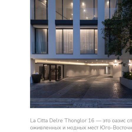
La Citta Delre Thonglor 16 — это оазис 
оживленных и модных мест Юго-Восточно