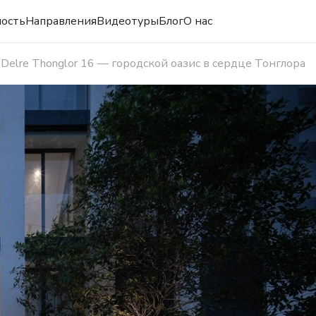
ость
Направления
Видеотуры
Блог
О нас
a Delre Thonglor 16 — городской оазис в сердце Тонглора