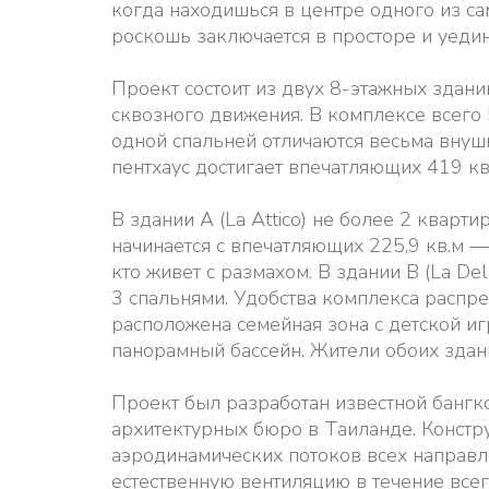
когда находишься в центре одного из с
роскошь заключается в просторе и уеди
Проект состоит из двух 8-этажных здани
сквозного движения. В комплексе всего 
одной спальней отличаются весьма внуш
пентхаус достигает впечатляющих 419 кв
В здании А (La Attico) не более 2 кварт
начинается с впечатляющих 225,9 кв.м —
кто живет с размахом. В здании B (La De
3 спальнями. Удобства комплекса распр
расположена семейная зона с детской и
панорамный бассейн. Жители обоих здани
Проект был разработан известной бангк
архитектурных бюро в Таиланде. Констр
аэродинамических потоков всех направл
естественную вентиляцию в течение все