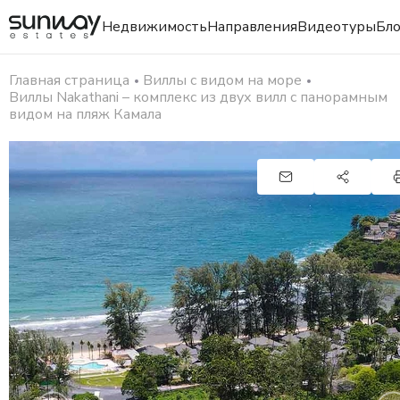
Недвижимость
Направления
Видеотуры
Бло
Главная страница
Виллы с видом на море
Виллы Nakathani – комплекс из двух вилл с панорамным
видом на пляж Камала