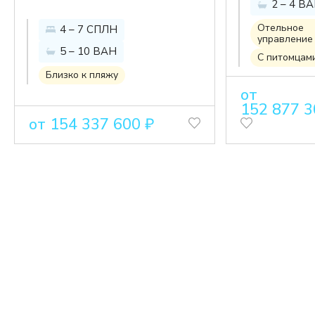
2 – 4 В
самом
ультрапремиальные
масштаб
Отельное
4 – 7 СПЛН
виллы с видом на
управление
жилом
5 – 10 ВАН
море на Пхукете
С питомцам
велнес-
Близко к пляжу
комплек
от
152 877 3
Азии
от 154 337 600 ₽