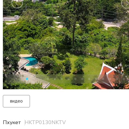
видео
Пхукет
HKTP0130NKTV