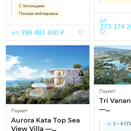
море в
пляжами в
С питомцами
комплек
Полная меблировка
комплексе Baan
от
Baan Kat
Kata
273 174 2
от 398 483 400 ₽
Пхукет
Tri Vana
—
Пхукет
роскош
Aurora Kata Top Sea
2 – 4 С
виллы в
View Villa —