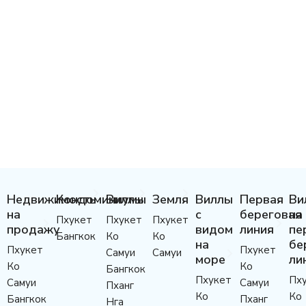
Недвижимость
Кондоминиумы
Виллы
Земля
Виллы
Первая
Ви
на
с
береговая
на
Пхукет
Пхукет
Пхукет
продажу
видом
линия
пе
Бангкок
Ко
Ко
на
бе
Пхукет
Пхукет
Самуи
Самуи
море
ли
Ко
Ко
Бангкок
Пхукет
Пх
Самуи
Самуи
Пханг
Ко
Ко
Бангкок
Пханг
Нга