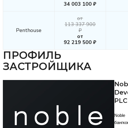
34 003 100 ₽
от
113 337 900
Penthouse
₽
от
92 219 500 ₽
ПРОФИЛЬ
ЗАСТРОЙЩИКА
Nob
Dev
PLC
Nobl
банг