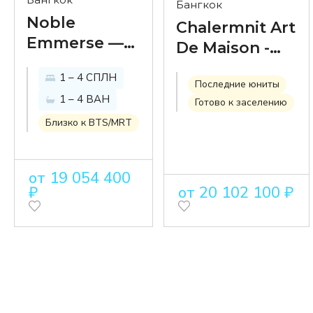
Бангкок
Noble
Chalermnit Art
Emmerse —
De Maison -
современная
изысканный
1 – 4 СПЛН
жизнь в
Последние юниты
кондоминиум
1 – 4 ВАН
сердце Пром
Готово к заселению
в японском
Понга
Близко к BTS/MRT
стиле в
районе Тонг
Лор
от 19 054 400
₽
от 20 102 100 ₽