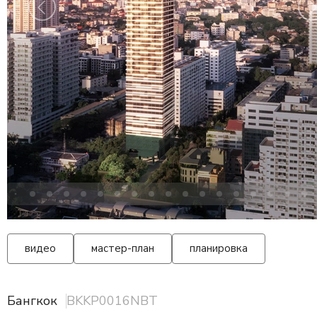
видео
мастер-план
планировка
Бангкок
BKKP0016NBT