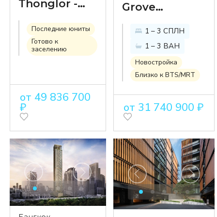
Thonglor -
Grove
новый
Sukhumvit -
Последние юниты
проект
1 – 3 СПЛН
кондоминиум
Готово к
класса
1 – 3 ВАН
для всех
заселению
'ultraluxury' в
поколений в
Новостройка
популярном
Близко к BTS/MRT
динамичном
районе
районе
от 49 836 700
Тонглор
Эккамай
₽
от 31 740 900 ₽
Бангкок