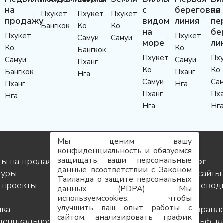
на
с
береговая
на
Пхукет
Пхукет
Пхукет
продажу
видом
линия
пе
Бангкок
Ко
Ко
на
бе
Пхукет
Пхукет
Самуи
Самуи
море
ли
Ко
Ко
Бангкок
Пхукет
Пх
Самуи
Самуи
Пханг
Ко
Ко
Бангкок
Пханг
Нга
Самуи
Са
Пханг
Нга
Пханг
Пха
Нга
Нга
Нг
Мы ценим вашу
конфиденциальность и обязуемся
защищать ваши персональные
ты на продажу
Услуги
Блог
данные всоответствии с Законом
туры
Контакты
Инсайты
Таиланда о защите персональных
 проекты
Команда
Путевод
данных (PDPA). Мы
Карьера
по
используемcookies, чтобы
улучшить ваш опыт работы с
ика
FAQ
направл
сайтом, анализировать трафик
денциальности
Карта
Гольф-к