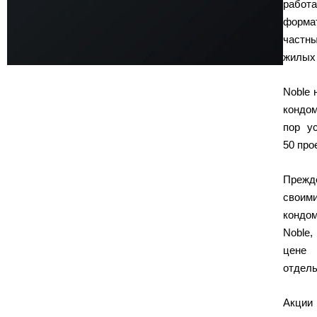
раб
форма
част
жилых
Noble 
кондом
пор у
50 про
Прежд
сво
кондо
Noble,
цене
отдел
Акции