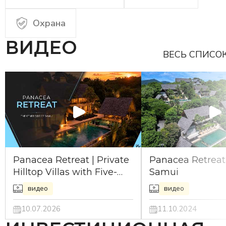
Охрана
ВИДЕО
ВЕСЬ СПИСО
Panacea Retreat | Private
Panacea Retreat
Hilltop Villas with Five-
Samui
Star Service in Koh Samui
видео
видео
10.07.2026
11.10.2024