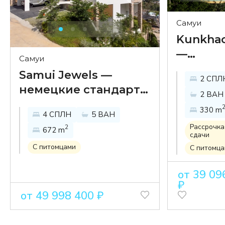
Самуи
Kunkhao
—
Самуи
двуспа
Samui Jewels —
2 СПЛ
виллы 
немецкие стандарты
2 ВАН
бассей
строительства в
330 m
на холм
4 СПЛН
5 ВАН
районе Банг Пор
Банг М
Рассрочка
2
672 m
сдачи
С питомцами
С питомц
от 39 09
₽
от 49 998 400 ₽