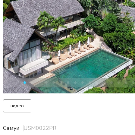
видео
Самуи
USM0022PR