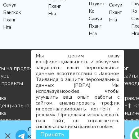
Пхукет
Пх
Самуи
Самуи
Пханг
Ко
Ко
Бангкок
Пханг
Нга
Самуи
Са
Пханг
Нга
Пханг
Пха
Нга
Нга
Нг
Мы ценим вашу
конфиденциальность и обязуемся
защищать ваши персональные
ты на продажу
Услуги
Блог
данные всоответствии с Законом
туры
Контакты
Инсайты
Таиланда о защите персональных
 проекты
Команда
Путевод
данных (PDPA). Мы
Карьера
по
используемcookies, чтобы
улучшить ваш опыт работы с
ика
FAQ
направл
сайтом, анализировать трафик
денциальности
Карта
Гольф-к
иперсонализировать контент и
ика
сайта
Юридиче
рекламу. Продолжая использовать
зования
консуль
наш сайт, вы соглашаетесь
сиспользованием файлов cookies.
Проектн
Официальный телеграм-канал
Принять
управле
компании: акции, сделки, закрытые