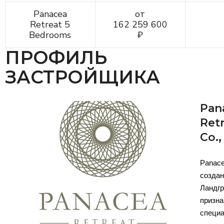
Panacea
от
Retreat 5
162 259 600
Bedrooms
₽
ПРОФИЛЬ
ЗАСТРОЙЩИКА
Pan
Ret
Co.,
Pana
соз
Лан
призн
специ