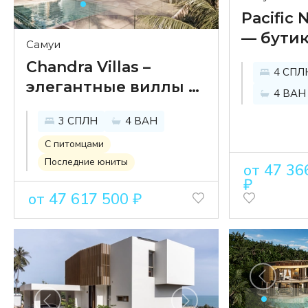
Pacific
— бутик
Самуи
виллы 
Chandra Villas –
4 СПЛ
бассей
элегантные виллы в
4 ВАН
рядом 
Средиземноморском
пляжем
3 СПЛН
4 ВАН
стиле с видом на
Маенам
море и горы
С питомцами
Последние юниты
от 47 36
₽
от 47 617 500 ₽