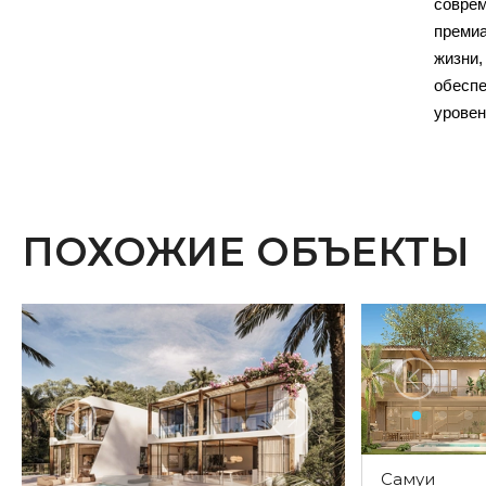
совре
прем
жизн
обесп
уровен
ПОХОЖИЕ ОБЪЕКТЫ
Самуи