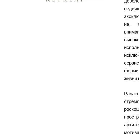
девел
недв
экскл
на С
вним
высо
исп
исклю
серви
форм
жизни 
Panace
стре
роско
прос
архит
мотив