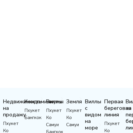
Недвижимость
Кондоминиумы
Виллы
Земля
Виллы
Первая
Ви
на
с
береговая
на
Пхукет
Пхукет
Пхукет
продажу
видом
линия
пе
Бангкок
Ко
Ко
на
бе
Пхукет
Пхукет
Самуи
Самуи
море
ли
Ко
Ко
Бангкок