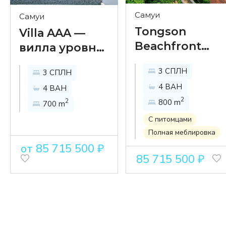
Самуи
Самуи
Tongson
Villa AAA —
Beachfront
вилла уровня
Villa –
премиального
3 СПЛН
3 СПЛН
эксклюзивная
отеля в
4 ВАН
4 ВАН
3-спальная
районе Банг
2
2
800 m
вилла из двух
700 m
Пор
зданий на
С питомцами
берегу моря в
Полная меблировка
от 85 715 500 ₽
заливе
85 715 500 ₽
Тонгсон