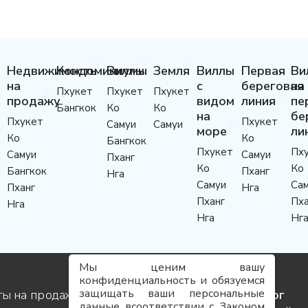
Недвижимость
Кондоминиумы
Виллы
Земля
Виллы
Первая
Ви
на
с
береговая
на
Пхукет
Пхукет
Пхукет
продажу
видом
линия
пе
Бангкок
Ко
Ко
на
бе
Пхукет
Пхукет
Самуи
Самуи
море
ли
Ко
Ко
Бангкок
Пхукет
Пх
Самуи
Самуи
Пханг
Ко
Ко
Бангкок
Пханг
Нга
Самуи
Са
Пханг
Нга
Пханг
Пха
Нга
Нга
Нг
Мы ценим вашу
конфиденциальность и обязуемся
защищать ваши персональные
ты на продажу
Услуги
Блог
данные всоответствии с Законом