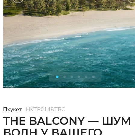
Пхукет
HKTP0148TBC
THE BALCONY — ШУМ
ВОЛН У ВАШЕГО