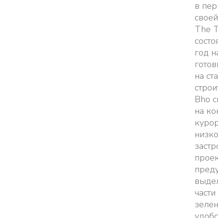
в пе
своей
The T
состо
год н
готов
на ст
строи
Bho с
на к
курор
низко
застр
прое
преду
выде
части
зелен
удобс