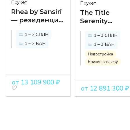
Пхукет
Пхукет
Rhea by Sansiri
The Title
— резиденция
Serenity
в курортном
Naiyang —
1 – 2 СПЛН
1 – 3 СПЛН
стиле рядом с
оазис
1 – 2 ВАН
1 – 3 ВАН
самыми
спокойствия
престижными
на пороге
Новостройка
пляжами
Близко к пляжу
национально
Пхукета
парка
от 13 109 900 ₽
от 12 891 300 ₽