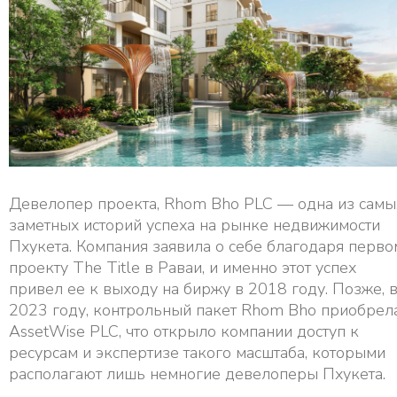
Девелопер проекта, Rhom Bho PLC — одна из самы
заметных историй успеха на рынке недвижимости
Пхукета. Компания заявила о себе благодаря перво
проекту The Title в Раваи, и именно этот успех
привел ее к выходу на биржу в 2018 году. Позже, 
2023 году, контрольный пакет Rhom Bho приобрел
AssetWise PLC, что открыло компании доступ к
ресурсам и экспертизе такого масштаба, которыми
располагают лишь немногие девелоперы Пхукета.