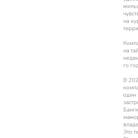
жиль
чувст
на ку
терри
Компа
на та
недв
го го
В 20
компа
один
заст
Бангк
мажо
владе
Это п