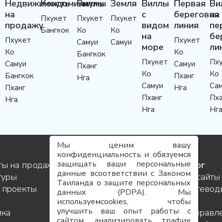
Недвижимость
Кондоминиумы
Виллы
Земля
Виллы
Первая
Ви
на
с
береговая
на
Пхукет
Пхукет
Пхукет
продажу
видом
линия
пе
Бангкок
Ко
Ко
на
бе
Пхукет
Пхукет
Самуи
Самуи
море
ли
Ко
Ко
Бангкок
Пхукет
Пх
Самуи
Самуи
Пханг
Ко
Ко
Бангкок
Пханг
Нга
Самуи
Са
Пханг
Нга
Пханг
Пха
Нга
Нга
Нг
Мы ценим вашу
конфиденциальность и обязуемся
защищать ваши персональные
ты на продажу
Услуги
Блог
данные всоответствии с Законом
туры
Контакты
Инсайты
Таиланда о защите персональных
 проекты
Команда
Путевод
данных (PDPA). Мы
Карьера
по
используемcookies, чтобы
улучшить ваш опыт работы с
ика
FAQ
направл
сайтом, анализировать трафик