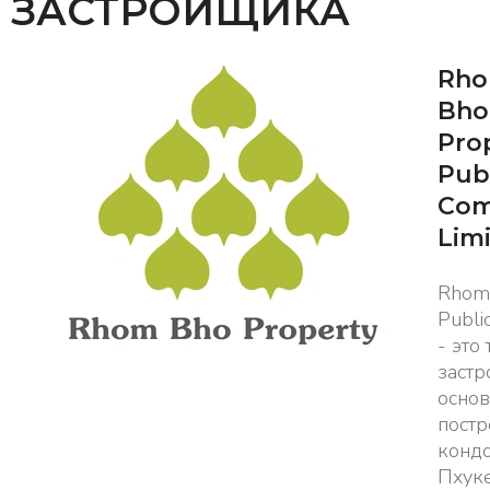
ЗАСТРОЙЩИКА
Rh
Bho
Pro
Pub
Com
Lim
Rhom 
Publi
- это
застр
осно
постр
конд
Пхуке