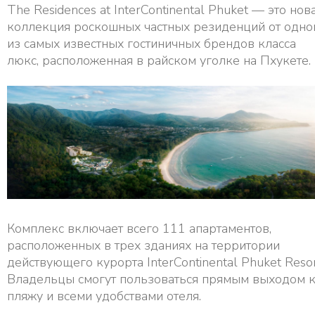
The Residences at InterContinental Phuket — это нов
коллекция роскошных частных резиденций от одно
из самых известных гостиничных брендов класса
люкс, расположенная в райском уголке на Пхукете.
Комплекс включает всего 111 апартаментов,
расположенных в трех зданиях на территории
действующего курорта InterContinental Phuket Resor
Владельцы смогут пользоваться прямым выходом 
пляжу и всеми удобствами отеля.