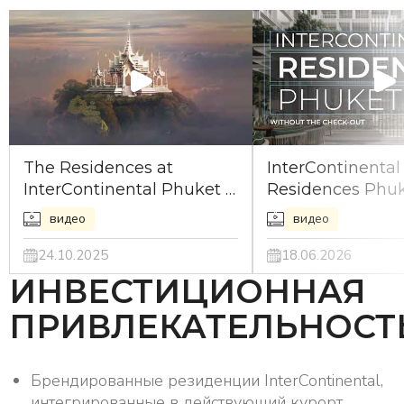
The Residences at
InterContinental
InterContinental Phuket –
Residences Phuke
branded beach living
Branded Residen
видео
видео
within a 5★ resort
Kamala Beach
24.10.2025
18.06.2026
ИНВЕСТИЦИОННАЯ
ПРИВЛЕКАТЕЛЬНОСТ
Брендированные резиденции InterContinental,
интегрированные в действующий курорт