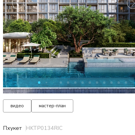
видео
мастер-план
Пхукет
HKTP0134RIC