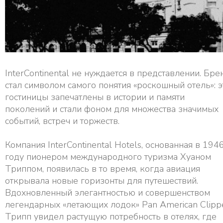
InterContinental не нуждается в представлении. Бре
стал символом самого понятия «роскошный отель»: э
гостиницы запечатлены в истории и памяти
поколений и стали фоном для множества значимых
событий, встреч и торжеств.
Компания InterContinental Hotels, основанная в 194
году пионером международного туризма Хуаном
Триппом, появилась в то время, когда авиация
открывала новые горизонты для путешествий.
Вдохновленный элегантностью и совершенством
легендарных «летающих лодок» Pan American Clippe
Трипп увидел растущую потребность в отелях, где