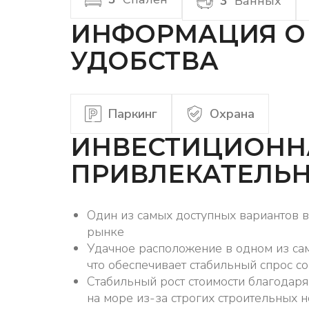
3
Ванных
ИНФОРМАЦИЯ О 
УДОБСТВА
Паркинг
Охрана
ИНВЕСТИЦИОНН
ПРИВЛЕКАТЕЛЬ
Один из самых доступных вариантов 
рынке
Удачное расположение в одном из са
что обеспечивает стабильный спрос со
Стабильный рост стоимости благодаря
на море из-за строгих строительных 