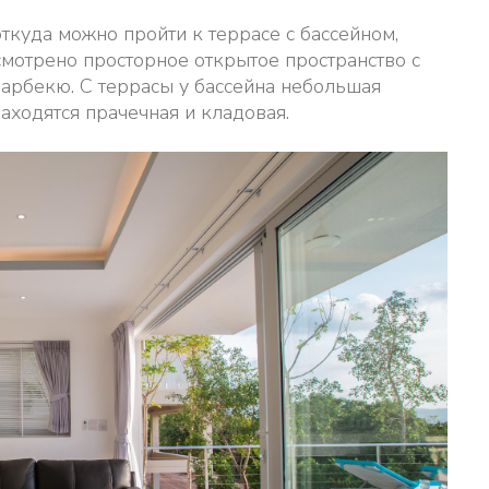
откуда можно пройти к террасе с бассейном,
смотрено просторное открытое пространство с
барбекю. С террасы у бассейна небольшая
аходятся прачечная и кладовая.