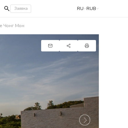
RU
RUB
Заявка
не Чонг Мон