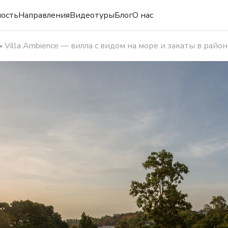
ость
Направления
Видеотуры
Блог
О нас
Villa Ambience — вилла с видом на море и закаты в райо