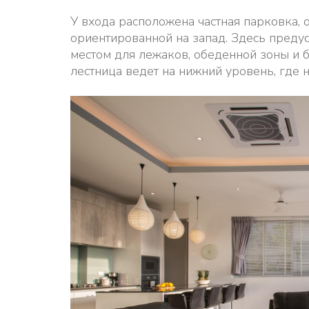
У входа расположена частная парковка, 
ориентированной на запад. Здесь преду
местом для лежаков, обеденной зоны и 
лестница ведет на нижний уровень, где н