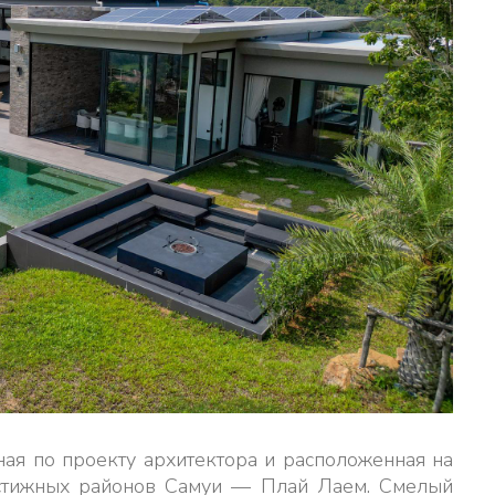
ая по проекту архитектора и расположенная на
стижных районов Самуи — Плай Лаем. Смелый