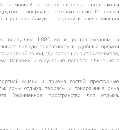
ой гармонией: с одной стороны открываются
 другой — покрытые зеленью холмы. Из виллы
са аэропорта Самуи — редкий и впечатляющий
тке площадью 1 880 кв. м, расположенном на
ечивает полную приватность и удобный прямой
 природной зоной, где запрещено строительство,
ные пейзажи и ощущение полного единения с
фортной жизни и приема гостей: просторные
ты, зоны отдыха, террасы и панорамные окна
а. Уединенное пространство для отдыха,
енности в районе Плай Лаем на северо-востоке