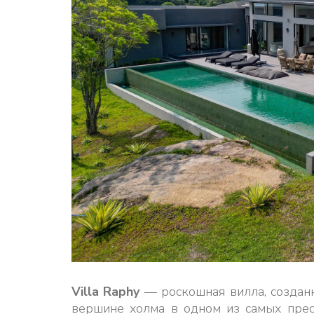
Villa Raphy
— роскошная вилла, созданн
вершине холма в одном из самых пре