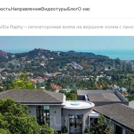
ость
Направления
Видеотуры
Блог
О нас
Villa Raphy – неповторимая вилла на вершине холма с па