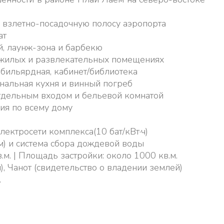
 взлетно-посадочную полосу аэропорта
ат
й, лаунж-зона и барбекю
 жилых и развлекательных помещениях
 бильярдная, кабинет/библиотека
альная кухня и винный погреб
тдельным входом и бельевой комнатой
ия по всему дому
ектросети комплекса(10 бат/кВт·ч)
м) и система сбора дождевой воды
м. | Площадь застройки: около 1000 кв.м.
, Чанот (свидетельство о владении землей)
.