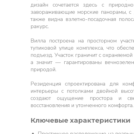
дизайн сочетается здесь с природн
завораживающие морские панорамы, с
также видна взлетно-посадочная поло
ракурс.
Вилла построена на просторном учас
тупиковой улице комплекса, что обесп
подъезд. Участок граничит с охраняемой
а значит — гарантированы вечнозеле
природой.
Резиденция спроектирована для ком
интерьеры с потолками двойной высо
создают ощущение простора и свет
восстановления и утонченного комфорта.
Ключевые характеристики
Престижное расположение на возвыш