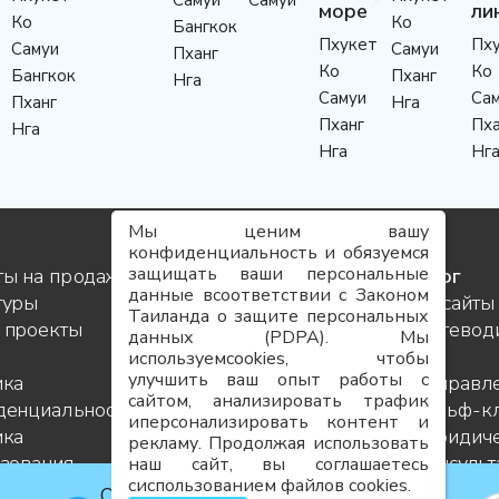
Самуи
Самуи
море
ли
Ко
Ко
Бангкок
Пхукет
Пх
Самуи
Самуи
Пханг
Ко
Ко
Бангкок
Пханг
Нга
Самуи
Са
Пханг
Нга
Пханг
Пха
Нга
Нга
Нг
Мы ценим вашу
конфиденциальность и обязуемся
защищать ваши персональные
ты на продажу
Услуги
Блог
данные всоответствии с Законом
туры
Контакты
Инсайты
Таиланда о защите персональных
 проекты
Команда
Путевод
данных (PDPA). Мы
Карьера
по
используемcookies, чтобы
улучшить ваш опыт работы с
ика
FAQ
направл
сайтом, анализировать трафик
денциальности
Карта
Гольф-к
иперсонализировать контент и
ика
сайта
Юридиче
рекламу. Продолжая использовать
зования
консуль
наш сайт, вы соглашаетесь
сиспользованием файлов cookies.
Проектн
Официальный телеграм-канал