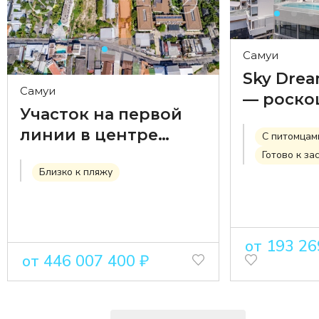
Самуи
Sky Drea
Самуи
— роско
Участок на первой
вилла
линии в центре
С питомцам
премиум
пляжа Чавенг
Готово к з
класса с
Близко к пляжу
панора
видом н
от 193 26
от 446 007 400 ₽