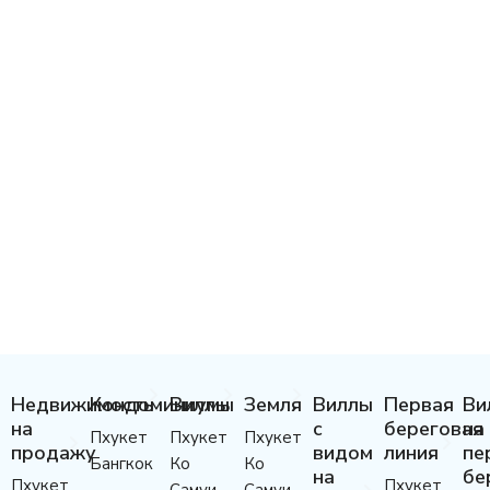
Недвижимость
Кондоминиумы
Виллы
Земля
Виллы
Первая
Ви
на
с
береговая
на
Пхукет
Пхукет
Пхукет
продажу
видом
линия
пе
Бангкок
Ко
Ко
на
бе
Пхукет
Пхукет