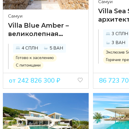
Самуи
Villa Sea
Самуи
архитек
Villa Blue Amber –
шедевр 
великолепная
3 СПЛН
прести
резиденция на
3 ВАН
районе 
4 СПЛН
5 ВАН
берегу моря в
Ной
Экслюзив 
комплексе Bayside
Готово к заселению
Горячие пр
С питомцами
Luxury Villas
от 242 826 300 ₽
86 723 70