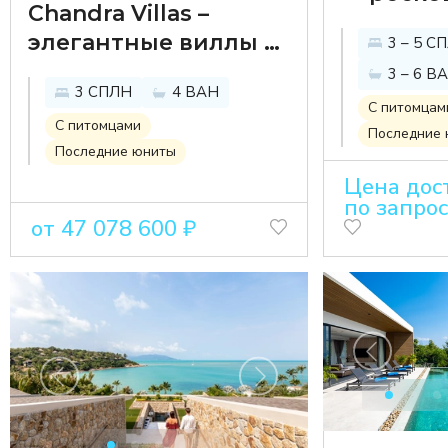
Chandra Villas –
виллы н
элегантные виллы в
3 – 5 С
живопи
Средиземноморском
3 – 6 В
берегу 
3 СПЛН
4 ВАН
стиле с видом на
С питомцам
море и горы
С питомцами
Последние
Последние юниты
Цена дос
по запро
от 47 078 600 ₽