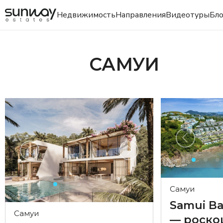
Недвижимость
Направления
Видеотуры
Бло
САМУИ
Самуи
Samui Ba
Самуи
— роск